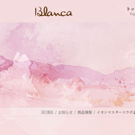
コ
ナ
トッ
ン
ビ
To
テ
ゲ
ン
ー
ツ
シ
へ
ョ
ス
ン
キ
に
ッ
移
プ
動
HOME
お知らせ
商品情報
イセシマスターコラボ